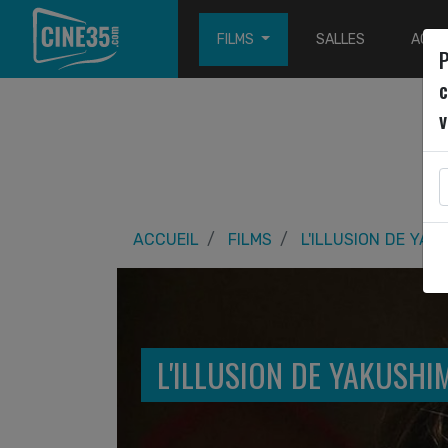
FILMS
SALLES
ACTU
P
c
v
ACCUEIL
FILMS
L'ILLUSION DE YAK
L'ILLUSION DE YAKUSHI