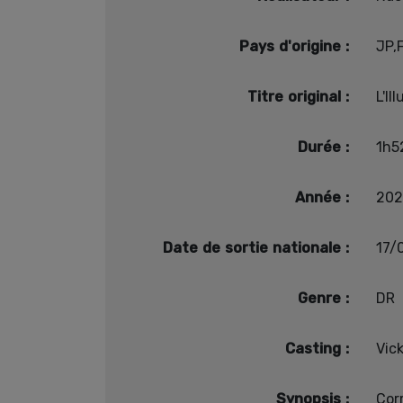
Pays d'origine :
JP,
Titre original :
L'Il
Durée :
1h5
Année :
202
Date de sortie nationale :
17/
Genre :
DR
Casting :
Vick
Synopsis :
Cor