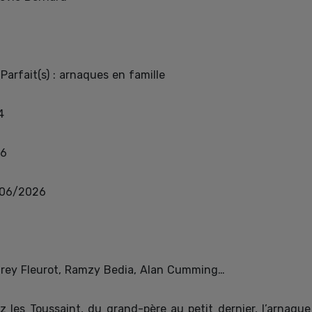
Parfait(s) : arnaques en famille
4
6
06/2026
rey Fleurot, Ramzy Bedia, Alan Cumming…
z les Toussaint, du grand-père au petit dernier, l’arnaque 