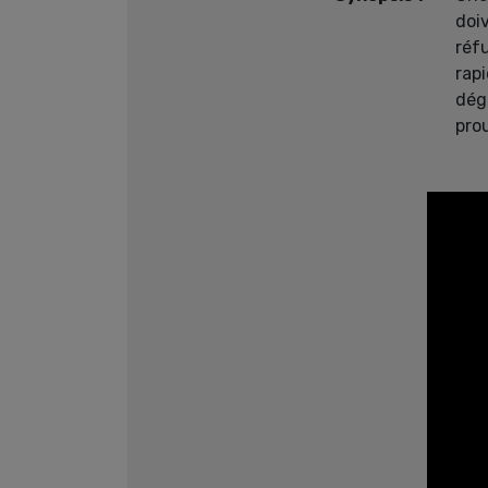
doi
réf
rap
dég
prou