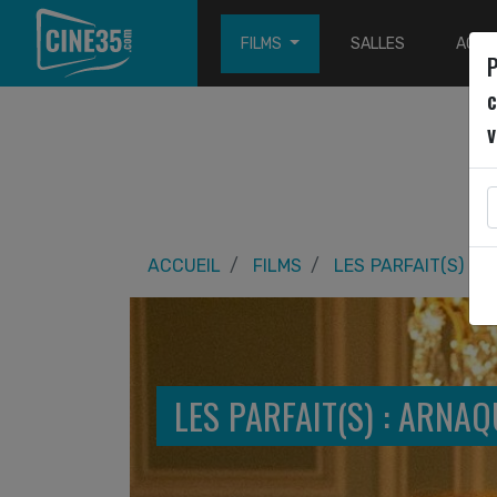
FILMS
SALLES
ACTU
P
c
v
ACCUEIL
FILMS
LES PARFAIT(S) : 
LES PARFAIT(S) : ARNAQ