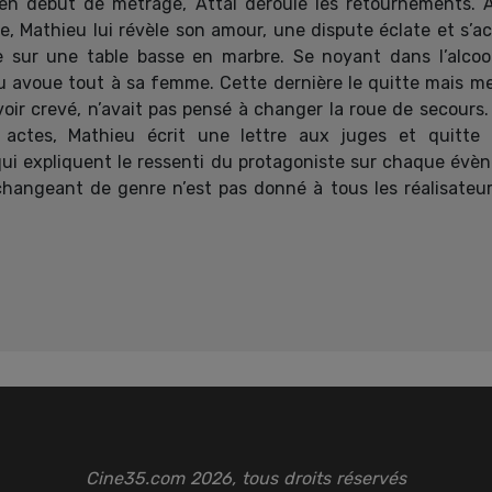
n début de métrage, Attal déroule les retournements. A
Mathieu lui révèle son amour, une dispute éclate et s’ac
e sur une table basse en marbre. Se noyant dans l’alcool
eu avoue tout à sa femme. Cette dernière le quitte mais m
oir crevé, n’avait pas pensé à changer la roue de secours. 
actes, Mathieu écrit une lettre aux juges et quitte 
 qui expliquent le ressenti du protagoniste sur chaque é
hangeant de genre n’est pas donné à tous les réalisateurs
Cine35.com 2026, tous droits réservés