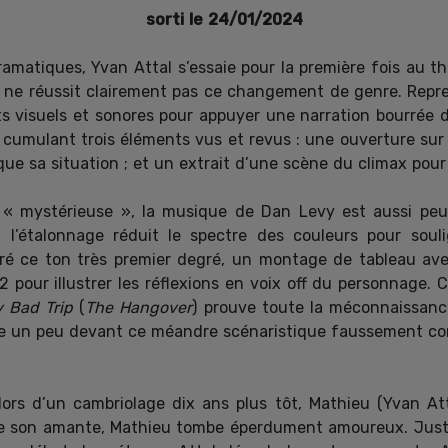
sorti le 24/01/2024
amatiques, Yvan Attal s’essaie pour la première fois au thr
is ne réussit clairement pas ce changement de genre. Repren
ets visuels et sonores pour appuyer une narration bourrée
n cumulant trois éléments vus et revus : une ouverture sur 
ique sa situation ; et un extrait d’une scène du climax pour
« mystérieuse », la musique de Dan Levy est aussi peu
 l’étalonnage réduit le spectre des couleurs pour soulig
lgré ce ton très premier degré, un montage de tableau a
 2 pour illustrer les réflexions en voix off du personnage
y Bad Trip
(
The Hangover
) prouve toute la méconnaissanc
 rire un peu devant ce méandre scénaristique faussement c
ors d’un cambriolage dix ans plus tôt, Mathieu (Yvan At
tte son amante, Mathieu tombe éperdument amoureux. Just