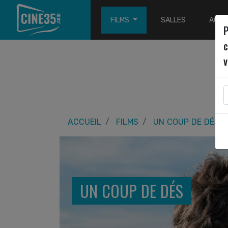
FILMS
SALLES
ACTU
P
c
v
ACCUEIL
FILMS
UN COUP DE DÉS
UN COUP DE DÉS